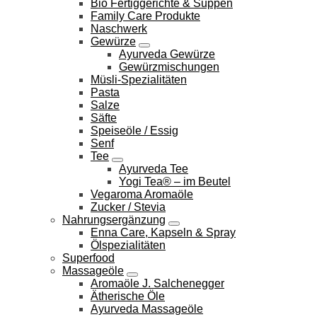
Bio Fertiggerichte & Suppen
Family Care Produkte
Naschwerk
Gewürze
Ayurveda Gewürze
Gewürzmischungen
Müsli-Spezialitäten
Pasta
Salze
Säfte
Speiseöle / Essig
Senf
Tee
Ayurveda Tee
Yogi Tea® – im Beutel
Vegaroma Aromaöle
Zucker / Stevia
Nahrungsergänzung
Enna Care, Kapseln & Spray
Ölspezialitäten
Superfood
Massageöle
Aromaöle J. Salchenegger
Ätherische Öle
Ayurveda Massageöle