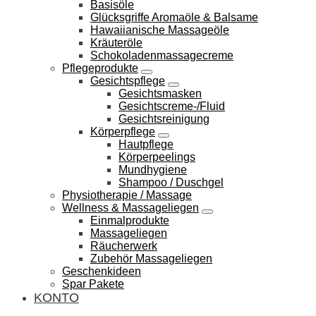
Basisöle
Glücksgriffe Aromaöle & Balsame
Hawaiianische Massageöle
Kräuteröle
Schokoladenmassagecreme
Pflegeprodukte
Gesichtspflege
Gesichtsmasken
Gesichtscreme-/Fluid
Gesichtsreinigung
Körperpflege
Hautpflege
Körperpeelings
Mundhygiene
Shampoo / Duschgel
Physiotherapie / Massage
Wellness & Massageliegen
Einmalprodukte
Massageliegen
Räucherwerk
Zubehör Massageliegen
Geschenkideen
Spar Pakete
KONTO