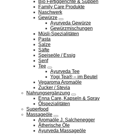
Bio Fertiggerichte & Suppen
Family Care Produkte
Naschwerk
Gewürze
Ayurveda Gewürze
Gewürzmischungen
Müsli-Spezialitäten
Pasta
Salze
Säfte
Speiseöle / Essig
Senf
Tee
Ayurveda Tee
Yogi Tea® – im Beutel
Vegaroma Aromaöle
Zucker / Stevia
Nahrungsergänzung
Enna Care, Kapseln & Spray
Ölspezialitäten
Superfood
Massageöle
Aromaöle J. Salchenegger
Ätherische Öle
Ayurveda Massageöle