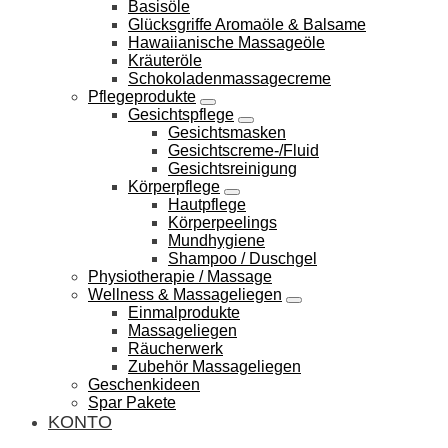
Basisöle
Glücksgriffe Aromaöle & Balsame
Hawaiianische Massageöle
Kräuteröle
Schokoladenmassagecreme
Pflegeprodukte
Gesichtspflege
Gesichtsmasken
Gesichtscreme-/Fluid
Gesichtsreinigung
Körperpflege
Hautpflege
Körperpeelings
Mundhygiene
Shampoo / Duschgel
Physiotherapie / Massage
Wellness & Massageliegen
Einmalprodukte
Massageliegen
Räucherwerk
Zubehör Massageliegen
Geschenkideen
Spar Pakete
KONTO